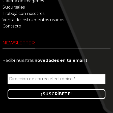
Galería de imágenes
Sucursales
Trabajá con nosotros
Venta de instrumentos usados
Contacto
NEWSLETTER
Recibí nuestras
novedades
en tu email !
Dirección
de
correo
electrónico
*