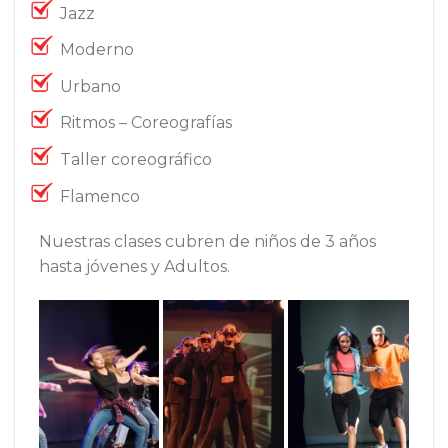
Jazz
Moderno
Urbano
Ritmos – Coreografías
Taller coreográfico
Flamenco
Nuestras clases cubren de niños de 3 años
hasta jóvenes y Adultos.