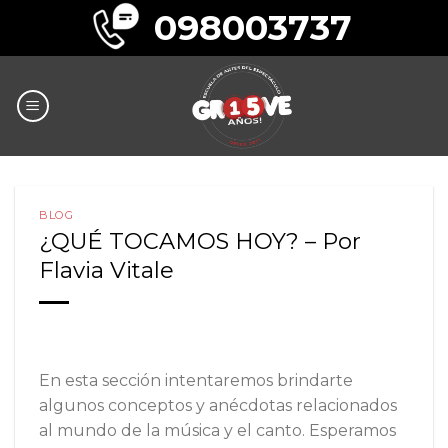
Skip
098003737
to
content
BLOG
¿QUÉ TOCAMOS HOY? – Por
Flavia Vitale
En esta sección intentaremos brindarte
algunos conceptos y anécdotas relacionados
al mundo de la música y el canto. Esperamos